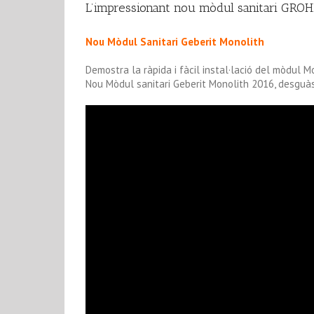
L’impressionant nou mòdul sanitari GROHE. 
Nou Mòdul Sanitari Geberit Monolith
Demostra la ràpida i
fàcil
instal·lació del
mòdul
Mo
Nou Mòdul sanitari Geberit Monolith 2016, desguà