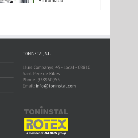
+ informació
TONINSTAL, S.L.
Lluís Companys, 45 - Local - 08810
Sant Pere de Ribes
Phone: 938960953
Email:
info@toninstal.com