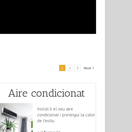
1
2
3
Next
Aire condicionat
Instal·li el seu aire
condicionat i previngui la calor
de l’estiu.