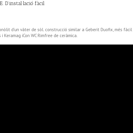
D’instal·lació fàcil
nòlit
d’un vàter de sòl. construcció similar a Geberit
Duofix
, més fàci
s i Keramag iCon WC Rimfree de ceràmica.