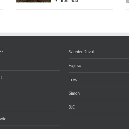
+ informació
ES
Saunier Duval
Fujitsu
nt
Tres
Simon
BJC
nic