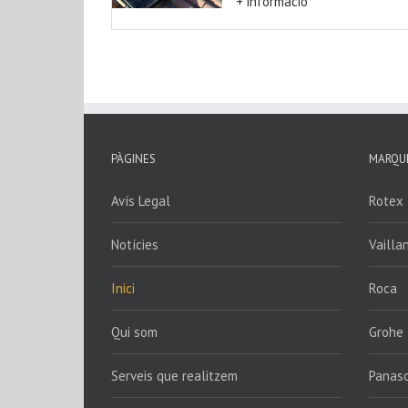
+ informació
PÀGINES
MARQU
Avís Legal
Rotex
Notícies
Vailla
Inici
Roca
Qui som
Grohe
Serveis que realitzem
Panaso